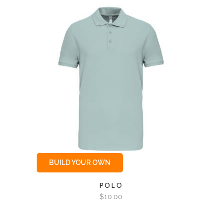
BUILD YOUR OWN
POLO
$
10.00