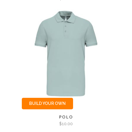
BUILD YOUR OWN
POLO
$
10.00